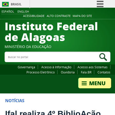
BRASIL
ESPAÑOL
ENGLISH
Simplifique!
ACESSIBILIDADE
ALTO CONTRASTE
MAPA DO SITE
Instituto Federal
Comunica BR
Participe
de Alagoas
Acesso à informação
Legislação
MINISTÉRIO DA EDUCAÇÃO
Buscar no portal
Canais
Bus
Governança
Acesso à Informação
Acesso aos Sistemas
Processo Eletrônico
Ouvidoria
Fala.BR
Contatos
NOTÍCIAS
Ifal realiza 4º BiblioAção