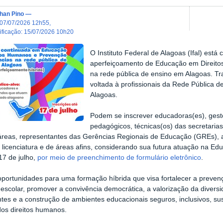
han Pino
—
07/07/2026 12h55
,
dificação
:
15/07/2026 10h20
O Instituto Federal de Alagoas (Ifal) está
aperfeiçoamento de Educação em Direito
na rede pública de ensino em Alagoas. T
voltada à profissionais da Rede Pública 
Alagoas.
Podem se inscrever educadoras(es), gest
pedagógicos, técnicas(os) das secretari
áreas, representantes das Gerências Regionais de Educação (GREs), 
 licenciatura e de áreas afins, considerando sua futura atuação na E
 17 de julho,
por meio de preenchimento de formulário eletrônico
.
portunidades para uma formação híbrida que visa fortalecer a preven
escolar, promover a convivência democrática, a valorização da diversid
tes e a construção de ambientes educacionais seguros, inclusivos, s
dos direitos humanos.