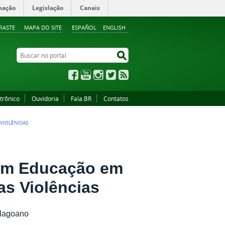
mação
Legislação
Canais
RASTE
MAPA DO SITE
ESPAÑOL
ENGLISH
Buscar no portal
Buscar no portal
Facebook
YouTube
Instagram
Twitter
RSS
trônico
Ouvidoria
Fala.BR
Contatos
VIOLÊNCIAS
 em Educação em
as Violências
alagoano