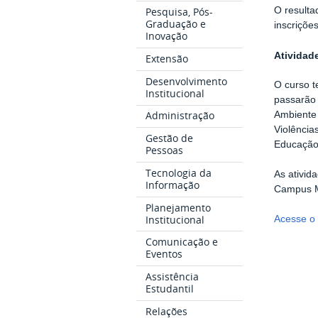
Pesquisa, Pós-
O resulta
Graduação e
inscriçõe
Inovação
Atividad
Extensão
Desenvolvimento
O curso t
Institucional
passarão 
Administração
Ambiente 
Violência
Gestão de
Educação
Pessoas
Tecnologia da
As ativid
Informação
Campus M
Planejamento
Institucional
Acesse o 
Comunicação e
Eventos
Assistência
Estudantil
Relações