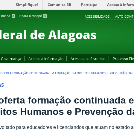
Simplifique!
Comunica BR
Participe
Acesso à infor
 a busca
3
Ir para o rodapé
4
ACESSIBILIDADE
ALTO CONT
deral de Alagoas
Governança
Acesso à Informação
Acesso aos Sistemas
Processo Ele
L OFERTA FORMAÇÃO CONTINUADA EM EDUCAÇÃO EM DIREITOS HUMANOS E PREVENÇÃO DAS 
AS
l oferta formação continuada
eitos Humanos e Prevenção d
voltado para educadores e licenciandos que atuam no estado 