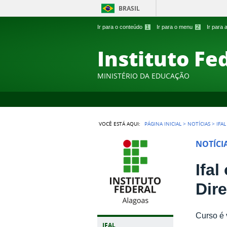
BRASIL
Ir para o conteúdo
1
Ir para o menu
2
Ir para
Instituto Fe
MINISTÉRIO DA EDUCAÇÃO
VOCÊ ESTÁ AQUI:
PÁGINA INICIAL
>
NOTÍCIAS
>
IFA
NOTÍCI
Ifa
Dir
Curso é 
IFAL