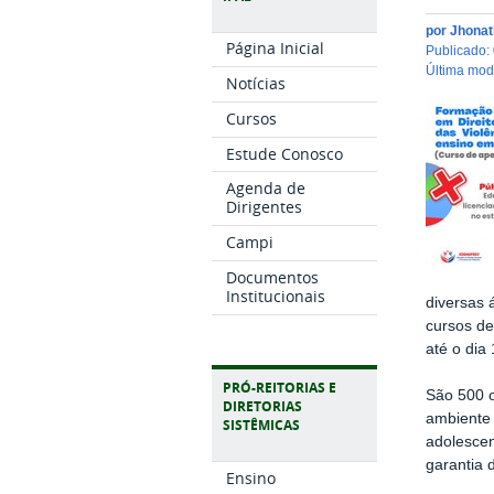
por
Jhonat
Página Inicial
publicado
:
última mo
Notícias
Cursos
Estude Conosco
Agenda de
Dirigentes
Campi
Documentos
Institucionais
diversas 
cursos de
até o dia
PRÓ-REITORIAS E
São 500 o
DIRETORIAS
ambiente 
SISTÊMICAS
adolescen
garantia 
Ensino