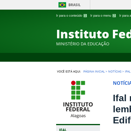
BRASIL
Ir para o conteúdo
1
Ir para o menu
2
Ir para
Instituto Fe
MINISTÉRIO DA EDUCAÇÃO
VOCÊ ESTÁ AQUI:
PÁGINA INICIAL
>
NOTÍCIAS
>
IFA
NOTÍCI
Ifal
lem
Edi
IFAL