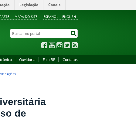
mação
Legislação
Canais
RASTE
MAPA DO SITE
ESPAÑOL
ENGLISH
Buscar no portal
Buscar no portal
Facebook
YouTube
Instagram
Twitter
RSS
trônico
Ouvidoria
Fala.BR
Contatos
DIFICAÇÕES
iversitária
rso de