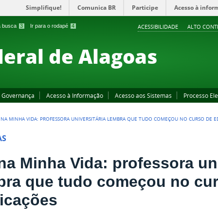
Simplifique!
Comunica BR
Participe
Acesso à infor
 a busca
3
Ir para o rodapé
4
ACESSIBILIDADE
ALTO CONT
deral de Alagoas
Governança
Acesso à Informação
Acesso aos Sistemas
Processo Ele
L NA MINHA VIDA: PROFESSORA UNIVERSITÁRIA LEMBRA QUE TUDO COMEÇOU NO CURSO DE E
AS
 na Minha Vida: professora un
bra que tudo começou no cu
ficações