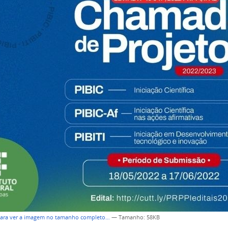
para ver a imagem no tamanho completo…
—
Tamanho
: 58KB