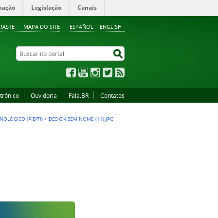
mação
Legislação
Canais
RASTE
MAPA DO SITE
ESPAÑOL
ENGLISH
Buscar no portal
Buscar no portal
Facebook
YouTube
Instagram
Twitter
RSS
trônico
Ouvidoria
Fala.BR
Contatos
NOLÓGICO (PIBITI)
>
DESIGN SEM NOME (11).JPG