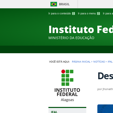
BRASIL
Ir para o conteúdo
1
Ir para o menu
2
Ir para
Instituto Fe
MINISTÉRIO DA EDUCAÇÃO
VOCÊ ESTÁ AQUI:
PÁGINA INICIAL
>
NOTÍCIAS
>
IFA
Des
por
Jhonath
IFAL