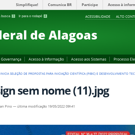
Simplifique!
Comunica BR
Participe
Acesso à infor
 a busca
3
Ir para o rodapé
4
ACESSIBILIDADE
ALTO CONT
deral de Alagoas
Governança
Acesso à Informação
Acesso aos Sistemas
Processo Ele
L INICIA SELEÇÃO DE PROPOSTAS PARA INICIAÇÃO CIENTÍFICA (PIBIC) E DESENVOLVIMENTO TEC
ign sem nome (11).jpg
an Pino
—
última modificação
19/05/2022 09h41