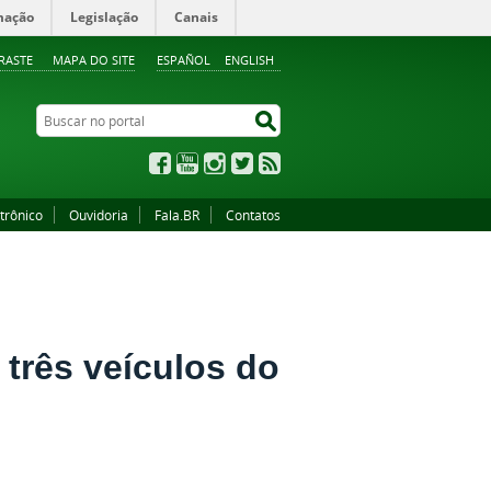
mação
Legislação
Canais
RASTE
MAPA DO SITE
ESPAÑOL
ENGLISH
Buscar no portal
Buscar no portal
Facebook
YouTube
Instagram
Twitter
RSS
trônico
Ouvidoria
Fala.BR
Contatos
 três veículos do