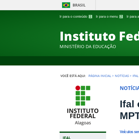
BRASIL
Ir para o conteúdo
1
Ir para o menu
2
Ir para
Instituto Fe
MINISTÉRIO DA EDUCAÇÃO
VOCÊ ESTÁ AQUI:
PÁGINA INICIAL
>
NOTÍCIAS
>
IFA
NOTÍCI
Ifa
MPT
Veículos se
IFAL