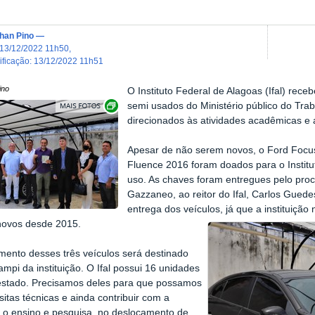
han Pino
—
13/12/2022 11h50
,
dificação
:
13/12/2022 11h51
ino
O Instituto Federal de Alagoas (Ifal) receb
Exibir carrossel de imagens
semi usados do Ministério público do Tra
direcionados às atividades acadêmicas e 
Apesar de não serem novos, o Ford Focus
Fluence 2016 foram doados para o Institu
uso. As chaves foram entregues pelo pro
Gazzaneo, ao reitor do Ifal, Carlos Gued
entrega dos veículos, já que a instituiçã
novos desde 2015.
mento desses três veículos será destinado
ampi da instituição. O Ifal possui 16 unidades
estado. Precisamos deles para que possamos
isitas técnicas e ainda contribuir com a
 o ensino e pesquisa, no deslocamento de