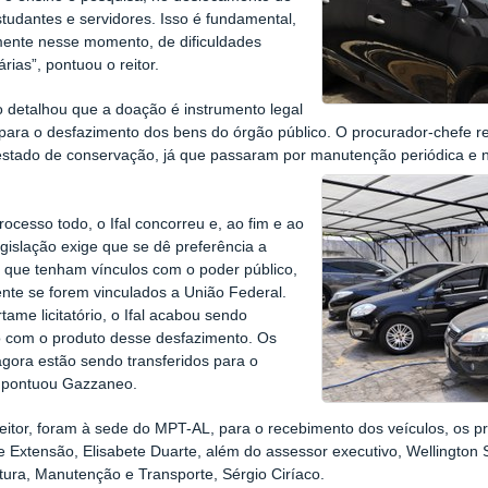
tudantes e servidores. Isso é fundamental,
mente nesse momento, de dificuldades
rias”, pontuou o reitor.
detalhou que a doação é instrumento legal
io para o desfazimento dos bens do órgão público. O procurador-chefe 
tado de conservação, já que passaram por manutenção periódica e nã
ocesso todo, o Ifal concorreu e, ao fim e ao
egislação exige que se dê preferência a
 que tenham vínculos com o poder público,
te se forem vinculados a União Federal.
tame licitatório, o Ifal acabou sendo
o com o produto desse desfazimento. Os
agora estão sendo transferidos para o
”, pontuou Gazzaneo.
eitor, foram à sede do MPT-AL, para o recebimento dos veículos, os pr
e Extensão, Elisabete Duarte, além do assessor executivo, Wellington
utura, Manutenção e Transporte, Sérgio Ciríaco.