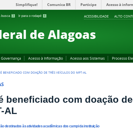
Simplifique!
Comunica BR
Participe
Acesso à infor
 a busca
3
Ir para o rodapé
4
ACESSIBILIDADE
ALTO CONT
deral de Alagoas
Governança
Acesso à Informação
Acesso aos Sistemas
Processo Ele
L É BENEFICIADO COM DOAÇÃO DE TRÊS VEÍCULOS DO MPT-AL
AS
l é beneficiado com doação de
-AL
rão destinados às atividades acadêmicas dos campi da instituição