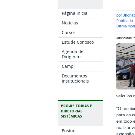
Página Inicial
por
Jhonat
publicado
:
Notícias
última mo
Cursos
Jhonathan P
Estude Conosco
Agenda de
Dirigentes
Campi
Documentos
Institucionais
veículos 
PRÓ-REITORIAS E
“O recebi
DIRETORIAS
para os c
SISTÊMICAS
em todo 
realizar v
Ensino
extensão,