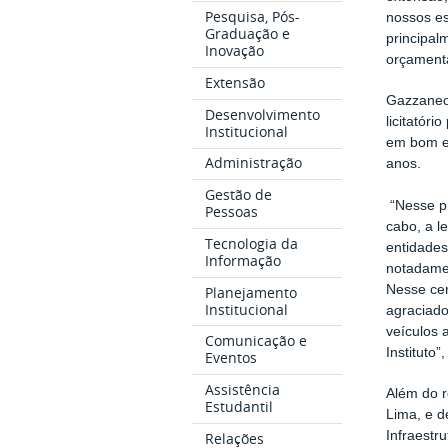
Pesquisa, Pós-
nossos es
Graduação e
principal
Inovação
orçamentá
Extensão
Gazzaneo 
Desenvolvimento
licitatór
Institucional
em bom es
Administração
anos.
Gestão de
“Nesse pr
Pessoas
cabo, a l
Tecnologia da
entidades
Informação
notadamen
Nesse cer
Planejamento
Institucional
agraciad
veículos 
Comunicação e
Instituto
Eventos
Assistência
Além do r
Estudantil
Lima, e d
Infraestr
Relações