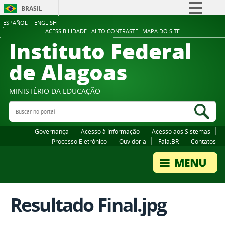
BRASIL
ESPAÑOL
ENGLISH
Simplifique!
ACESSIBILIDADE
ALTO CONTRASTE
MAPA DO SITE
Instituto Federal
Comunica BR
Participe
de Alagoas
Acesso à informação
Legislação
MINISTÉRIO DA EDUCAÇÃO
Buscar no portal
Canais
Bus
Governança
Acesso à Informação
Acesso aos Sistemas
Processo Eletrônico
Ouvidoria
Fala.BR
Contatos
Resultado Final.jpg