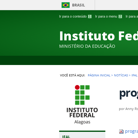
BRASIL
Ir para o conteúdo
1
Ir para o menu
2
Ir para
Instituto Fe
MINISTÉRIO DA EDUCAÇÃO
VOCÊ ESTÁ AQUI:
PÁGINA INICIAL
>
NOTÍCIAS
>
IFA
pro
por
Anny Ro
progr
IFAL