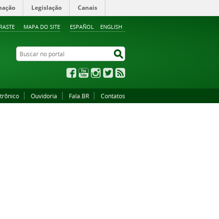
mação
Legislação
Canais
RASTE
MAPA DO SITE
ESPAÑOL
ENGLISH
Buscar no portal
Buscar no portal
Facebook
YouTube
Instagram
Twitter
RSS
trônico
Ouvidoria
Fala.BR
Contatos