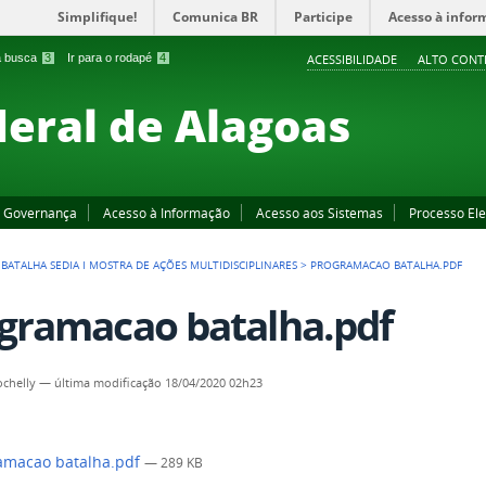
Simplifique!
Comunica BR
Participe
Acesso à infor
 a busca
3
Ir para o rodapé
4
ACESSIBILIDADE
ALTO CONT
deral de Alagoas
Governança
Acesso à Informação
Acesso aos Sistemas
Processo Ele
L BATALHA SEDIA I MOSTRA DE AÇÕES MULTIDISCIPLINARES
>
PROGRAMACAO BATALHA.PDF
gramacao batalha.pdf
chelly
—
última modificação
18/04/2020 02h23
amacao batalha.pdf
— 289 KB