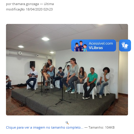
por
thamara.gonzaga
—
última
modificação
18/04/2020 02h23
Clique para ver a imagem no tamanho completo…
—
Tamanho
: 104KB