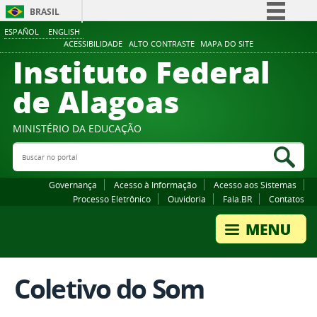
BRASIL
ESPAÑOL
ENGLISH
Simplifique!
ACESSIBILIDADE
ALTO CONTRASTE
MAPA DO SITE
Instituto Federal
Comunica BR
Participe
de Alagoas
Acesso à informação
Legislação
MINISTÉRIO DA EDUCAÇÃO
Buscar no portal
Canais
Bus
Governança
Acesso à Informação
Acesso aos Sistemas
Processo Eletrônico
Ouvidoria
Fala.BR
Contatos
Coletivo do Som