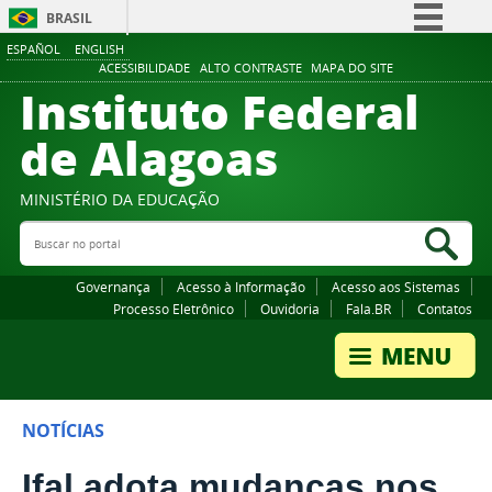
BRASIL
ESPAÑOL
ENGLISH
Simplifique!
ACESSIBILIDADE
ALTO CONTRASTE
MAPA DO SITE
Instituto Federal
Comunica BR
Participe
de Alagoas
Acesso à informação
Legislação
MINISTÉRIO DA EDUCAÇÃO
Buscar no portal
Canais
Bus
Governança
Acesso à Informação
Acesso aos Sistemas
Processo Eletrônico
Ouvidoria
Fala.BR
Contatos
NOTÍCIAS
Ifal adota mudanças nos