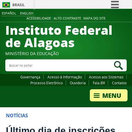
BRASIL
ESPAÑOL
ENGLISH
Simplifique!
ACESSIBILIDADE
ALTO CONTRASTE
MAPA DO SITE
Instituto Federal
Comunica BR
Participe
de Alagoas
Acesso à informação
Legislação
MINISTÉRIO DA EDUCAÇÃO
Buscar no portal
Canais
Bus
Governança
Acesso à Informação
Acesso aos Sistemas
Processo Eletrônico
Ouvidoria
Fala.BR
Contatos
NOTÍCIAS
Último dia de inscrições