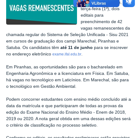
Alagoas - Ifal lançou, na
terça-feira (1º), dois
editais para
preenchimento de 42
vagas remanescentes da
chamada regular do Sistema de Seleção Unificada - Sisu 2021
em cursos de graduação dos campi Marechal, Piranhas e
Satuba. Os candidatos têm
até 11 de junho
para se inscrever
no endereço eletrônico
.
exame.ifal.edu.br
Em Piranhas, as oportunidades são para o bacharelado em
Engenharia Agronômica e a licenciatura em Física. Em Satuba,
há vagas no tecnológico em Laticínios. Em Marechal, são para
o tecnológico em Gestão Ambiental.
Podem concorrer estudantes com ensino médio concluído até a
data da matrícula e que participaram de todas as provas da
edição do Exame Nacional do Ensino Médio - Enem de 2018,
2019 ou 2020. A nota geral obtida em uma dessas edições será
o critério de classificação no processo seletivo.
Conforme os editais, os resultados preliminares estão previstos