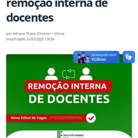
remoção interna de
docentes
por
Adriana Thiara Oliveira
—
última
modificação
31/07/2025 13h34