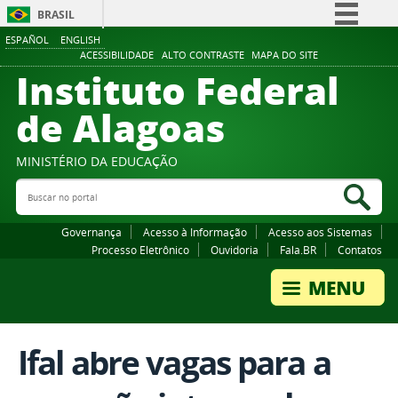
BRASIL
ESPAÑOL
ENGLISH
Simplifique!
ACESSIBILIDADE
ALTO CONTRASTE
MAPA DO SITE
Instituto Federal
Comunica BR
Participe
de Alagoas
Acesso à informação
Legislação
MINISTÉRIO DA EDUCAÇÃO
Buscar no portal
Canais
Bus
Governança
Acesso à Informação
Acesso aos Sistemas
Processo Eletrônico
Ouvidoria
Fala.BR
Contatos
Ifal abre vagas para a