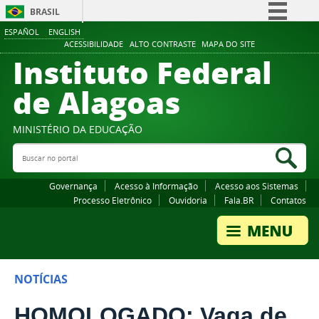
BRASIL
ESPAÑOL
ENGLISH
Simplifique!
ACESSIBILIDADE
ALTO CONTRASTE
MAPA DO SITE
Instituto Federal
Comunica BR
Participe
de Alagoas
Acesso à informação
Legislação
MINISTÉRIO DA EDUCAÇÃO
Buscar no portal
Canais
Bus
Governança
Acesso à Informação
Acesso aos Sistemas
Processo Eletrônico
Ouvidoria
Fala.BR
Contatos
NOTÍCIAS
HOMOLOGADO: Vaga de