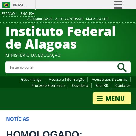
BRASIL
ESPAÑOL
ENGLISH
Simplifique!
ACESSIBILIDADE
ALTO CONTRASTE
MAPA DO SITE
Instituto Federal
Comunica BR
Participe
de Alagoas
Acesso à informação
Legislação
MINISTÉRIO DA EDUCAÇÃO
Buscar no portal
Canais
Bus
Governança
Acesso à Informação
Acesso aos Sistemas
Processo Eletrônico
Ouvidoria
Fala.BR
Contatos
NOTÍCIAS
HOMOLOGADO: