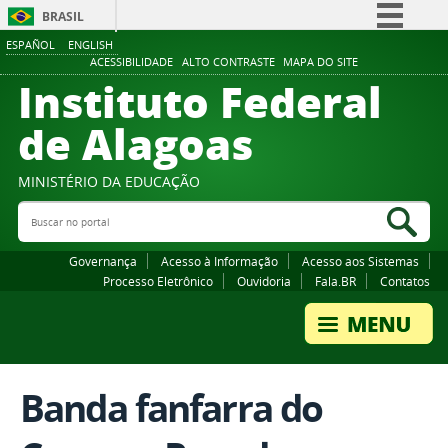
BRASIL
ESPAÑOL
ENGLISH
Simplifique!
ACESSIBILIDADE
ALTO CONTRASTE
MAPA DO SITE
Instituto Federal
Comunica BR
Participe
de Alagoas
Acesso à informação
Legislação
MINISTÉRIO DA EDUCAÇÃO
Buscar no portal
Canais
Bus
Governança
Acesso à Informação
Acesso aos Sistemas
Processo Eletrônico
Ouvidoria
Fala.BR
Contatos
Banda fanfarra do