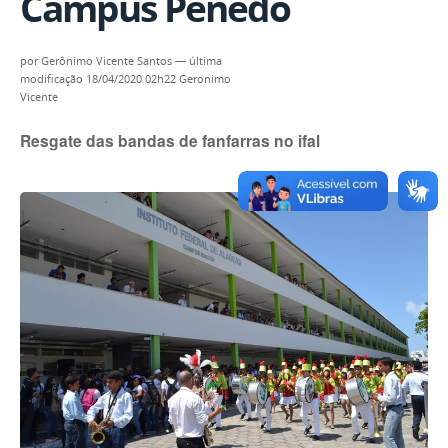
Campus Penedo
por
Gerônimo Vicente Santos
—
última
modificação
18/04/2020 02h22
Geronimo
Vicente
Resgate das bandas de fanfarras no ifal