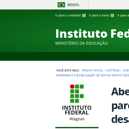
BRASIL
Ir para o conteúdo
1
Ir para o menu
2
Ir para
Instituto Fe
MINISTÉRIO DA EDUCAÇÃO
VOCÊ ESTÁ AQUI:
PÁGINA INICIAL
>
NOTÍCIAS
>
CUR
PARCERIAS E FLEXIBILIZAÇÃO DE EDITAIS DIANTE D
Abe
par
des