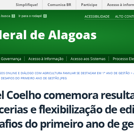
Simplifique!
Comunica BR
Participe
Acesso à infor
 a busca
3
Ir para o rodapé
4
ACESSIBILIDADE
ALTO CONT
deral de Alagoas
Governança
Acesso à Informação
Acesso aos Sistemas
Processo Ele
SOS ONLINE E DIÁLOGO COM AGRICULTURA FAMILIAR SE DESTACAM EM 1º ANO DE GESTÃO
>
OS DESAFIOS DO PRIMEIRO ANO DE GESTÃO.JPEG
l Coelho comemora result
cerias e flexibilização de ed
afios do primeiro ano de ge