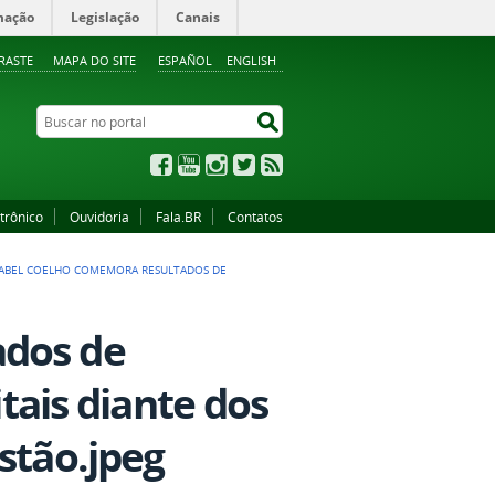
mação
Legislação
Canais
RASTE
MAPA DO SITE
ESPAÑOL
ENGLISH
Buscar no portal
Buscar no portal
Facebook
YouTube
Instagram
Twitter
RSS
trônico
Ouvidoria
Fala.BR
Contatos
ABEL COELHO COMEMORA RESULTADOS DE
ados de
itais diante dos
stão.jpeg