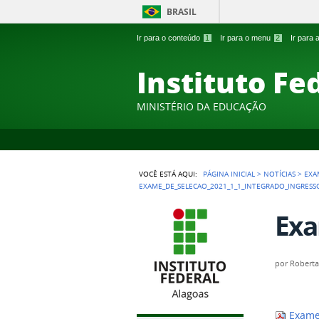
BRASIL
Ir para o conteúdo
1
Ir para o menu
2
Ir para
Instituto Fe
MINISTÉRIO DA EDUCAÇÃO
VOCÊ ESTÁ AQUI:
PÁGINA INICIAL
>
NOTÍCIAS
>
EXA
EXAME_DE_SELECAO_2021_1_1_INTEGRADO_INGRESS
Exa
por
Robert
Exame_