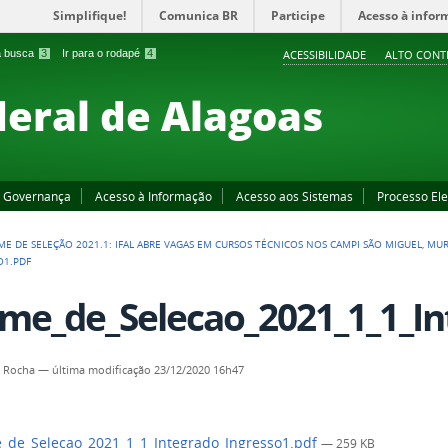
Simplifique!
Comunica BR
Participe
Acesso à infor
 a busca
3
Ir para o rodapé
4
ACESSIBILIDADE
ALTO CONT
deral de Alagoas
Governança
Acesso à Informação
Acesso aos Sistemas
Processo Ele
ME DE SELEÇÃO 2021.1: IFAL ABRE VAGAS EM CURSOS TÉCNICOS NOS CAMPI SÃO MIGUEL, MUR
O1.PDF
me_de_Selecao_2021_1_1_In
a Rocha
—
última modificação
23/12/2020 16h47
de_Selecao_2021_1_1_Integrado_Ingresso1.pdf
— 259 KB