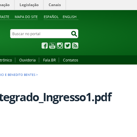
mação
Legislação
Canais
RASTE
MAPA DO SITE
ESPAÑOL
ENGLISH
Buscar no portal
Buscar no portal
Facebook
YouTube
Instagram
Twitter
RSS
trônico
Ouvidoria
Fala.BR
Contatos
ICI E BENEDITO BENTES
>
tegrado_Ingresso1.pdf