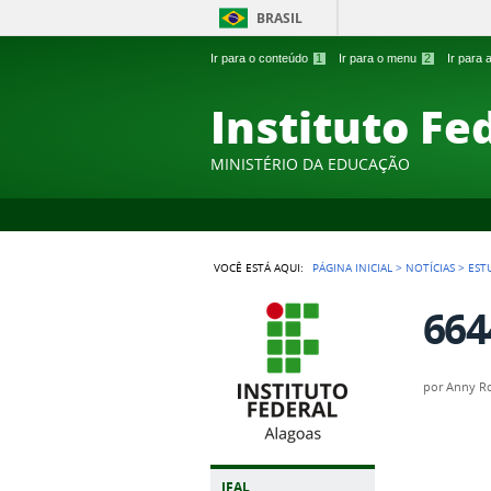
BRASIL
Ir para o conteúdo
1
Ir para o menu
2
Ir para
Instituto Fe
MINISTÉRIO DA EDUCAÇÃO
VOCÊ ESTÁ AQUI:
PÁGINA INICIAL
>
NOTÍCIAS
>
EST
664
por
Anny Ro
IFAL