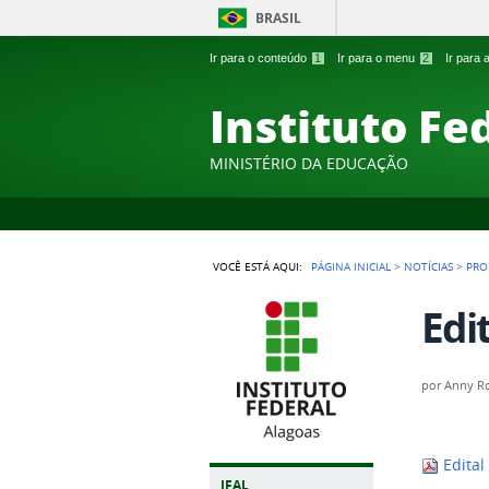
BRASIL
Ir para o conteúdo
1
Ir para o menu
2
Ir para
Instituto Fe
MINISTÉRIO DA EDUCAÇÃO
VOCÊ ESTÁ AQUI:
PÁGINA INICIAL
>
NOTÍCIAS
>
PRO
Edi
por
Anny Ro
Edita
IFAL