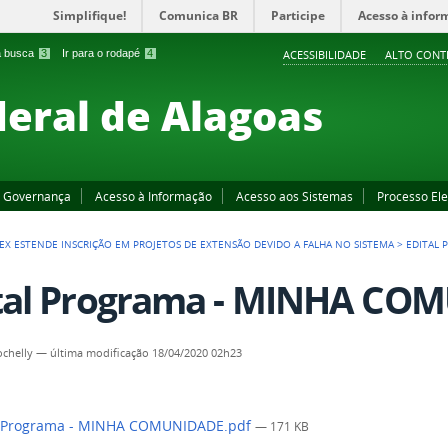
Simplifique!
Comunica BR
Participe
Acesso à infor
 a busca
3
Ir para o rodapé
4
ACESSIBILIDADE
ALTO CONT
deral de Alagoas
Governança
Acesso à Informação
Acesso aos Sistemas
Processo Ele
EX ESTENDE INSCRIÇÃO EM PROJETOS DE EXTENSÃO DEVIDO A FALHA NO SISTEMA
>
EDITAL 
tal Programa - MINHA CO
chelly
—
última modificação
18/04/2020 02h23
l Programa - MINHA COMUNIDADE.pdf
— 171 KB