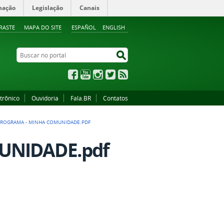
mação
Legislação
Canais
RASTE
MAPA DO SITE
ESPAÑOL
ENGLISH
Buscar no portal
Buscar no portal
Facebook
YouTube
Instagram
Twitter
RSS
trônico
Ouvidoria
Fala.BR
Contatos
PROGRAMA - MINHA COMUNIDADE.PDF
MUNIDADE.pdf