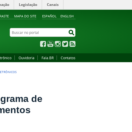
mação
Legislação
Canais
RASTE
MAPA DO SITE
ESPAÑOL
ENGLISH
Buscar no portal
Buscar no portal
Facebook
YouTube
Instagram
Twitter
RSS
trônico
Ouvidoria
Fala.BR
Contatos
LETRÔNICOS
ograma de
mentos