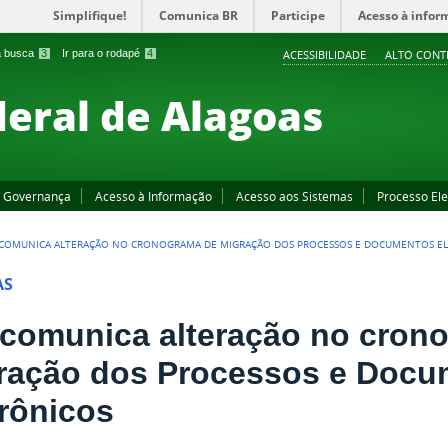
Simplifique!
Comunica BR
Participe
Acesso à infor
 a busca
3
Ir para o rodapé
4
ACESSIBILIDADE
ALTO CONT
deral de Alagoas
Governança
Acesso à Informação
Acesso aos Sistemas
Processo Ele
 COMUNICA ALTERAÇÃO NO CRONOGRAMA DE MIGRAÇÃO DOS PROCESSOS E DOCUMENTOS E
AS
 comunica alteração no cron
ração dos Processos e Docu
trônicos