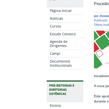
Procedim
Página Inicial
por
Jhonat
Notícias
publicado
:
última mo
Cursos
Estude Conosco
Agenda de
Dirigentes
Campi
Documentos
Institucionais
inicialmen
PRÓ-REITORIAS E
A nova ja
DIRETORIAS
SISTÊMICAS
Este ajus
durante o
Ensino