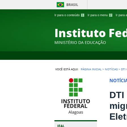
BRASIL
Ir para o conteúdo
1
Ir para o menu
2
Ir para
Instituto Fe
MINISTÉRIO DA EDUCAÇÃO
VOCÊ ESTÁ AQUI:
PÁGINA INICIAL
>
NOTÍCIAS
>
DTI
NOTÍCI
DTI
mig
Ele
IFAL