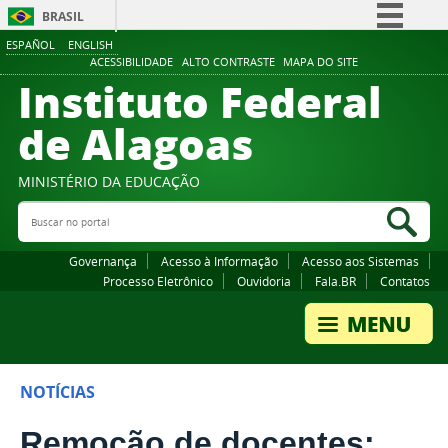
BRASIL
ESPAÑOL
ENGLISH
Simplifique!
ACESSIBILIDADE
ALTO CONTRASTE
MAPA DO SITE
Instituto Federal
Comunica BR
Participe
de Alagoas
Acesso à informação
Legislação
MINISTÉRIO DA EDUCAÇÃO
Buscar no portal
Canais
Bus
Governança
Acesso à Informação
Acesso aos Sistemas
Processo Eletrônico
Ouvidoria
Fala.BR
Contatos
NOTÍCIAS
Remoção de docentes: