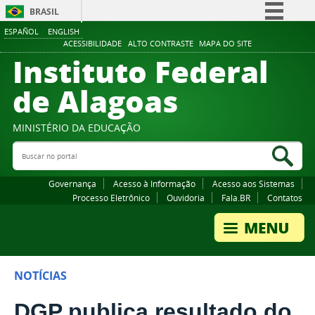
BRASIL
ESPAÑOL
ENGLISH
Simplifique!
ACESSIBILIDADE
ALTO CONTRASTE
MAPA DO SITE
Instituto Federal
Comunica BR
Participe
de Alagoas
Acesso à informação
Legislação
MINISTÉRIO DA EDUCAÇÃO
Buscar no portal
Canais
Bus
Governança
Acesso à Informação
Acesso aos Sistemas
Processo Eletrônico
Ouvidoria
Fala.BR
Contatos
NOTÍCIAS
DGP publica resultado do