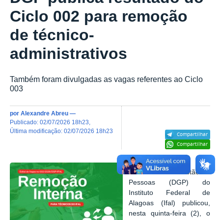
Ciclo 002 para remoção
de técnico-
administrativos
Também foram divulgadas as vagas referentes ao Ciclo
003
por
Alexandre Abreu
—
publicado
:
02/07/2026 18h23
,
última modificação
:
02/07/2026 18h23
Compartilhar
Compartilhar
A Diretoria de Gestão de
Pessoas (DGP) do
Instituto Federal de
Alagoas (Ifal) publicou,
nesta quinta-feira (2), o