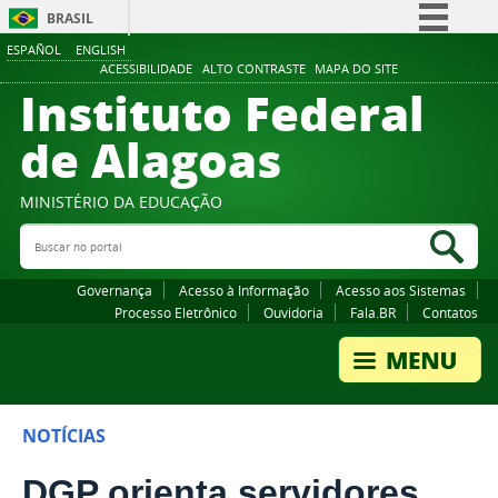
BRASIL
ESPAÑOL
ENGLISH
Simplifique!
ACESSIBILIDADE
ALTO CONTRASTE
MAPA DO SITE
Instituto Federal
Comunica BR
Participe
de Alagoas
Acesso à informação
Legislação
MINISTÉRIO DA EDUCAÇÃO
Buscar no portal
Canais
Bus
Governança
Acesso à Informação
Acesso aos Sistemas
Processo Eletrônico
Ouvidoria
Fala.BR
Contatos
NOTÍCIAS
DGP orienta servidores