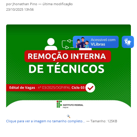
por
Jhonathan Pino
—
última modificação
23/10/2025 13h56
Clique para ver a imagem no tamanho completo…
—
Tamanho
: 125KB