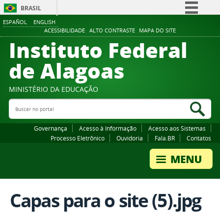
BRASIL
ESPAÑOL
ENGLISH
Simplifique!
ACESSIBILIDADE
ALTO CONTRASTE
MAPA DO SITE
Instituto Federal
Comunica BR
Participe
de Alagoas
Acesso à informação
Legislação
MINISTÉRIO DA EDUCAÇÃO
Buscar no portal
Canais
Bus
Governança
Acesso à Informação
Acesso aos Sistemas
Processo Eletrônico
Ouvidoria
Fala.BR
Contatos
Capas para o site (5).jpg