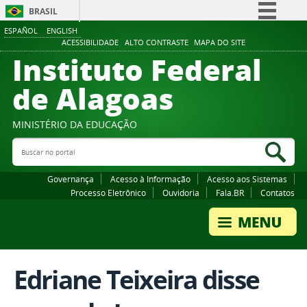
BRASIL
ESPAÑOL
ENGLISH
Simplifique!
ACESSIBILIDADE
ALTO CONTRASTE
MAPA DO SITE
Instituto Federal
Comunica BR
Participe
de Alagoas
Acesso à informação
Legislação
MINISTÉRIO DA EDUCAÇÃO
Buscar no portal
Canais
Bus
Governança
Acesso à Informação
Acesso aos Sistemas
Processo Eletrônico
Ouvidoria
Fala.BR
Contatos
Edriane Teixeira disse