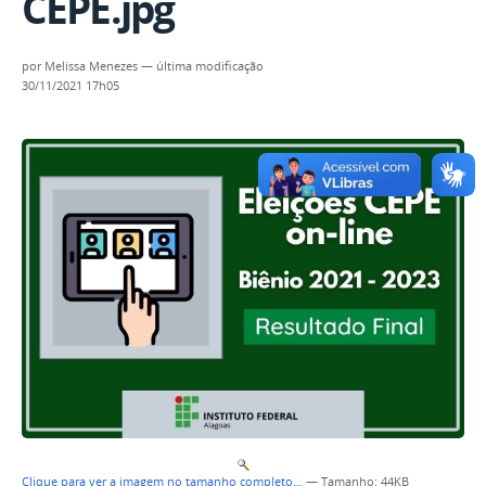
CEPE.jpg
por
Melissa Menezes
—
última modificação
30/11/2021 17h05
Clique para ver a imagem no tamanho completo…
—
Tamanho
: 44KB