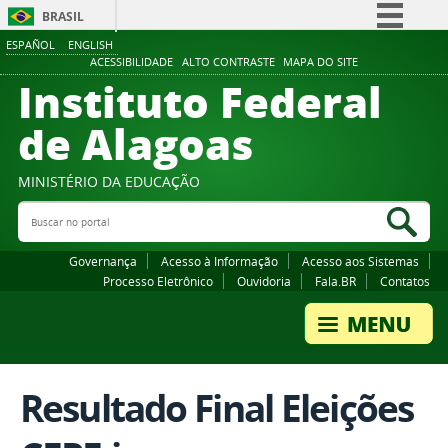
BRASIL
ESPAÑOL
ENGLISH
Simplifique!
ACESSIBILIDADE
ALTO CONTRASTE
MAPA DO SITE
Instituto Federal
Comunica BR
Participe
de Alagoas
Acesso à informação
Legislação
MINISTÉRIO DA EDUCAÇÃO
Buscar no portal
Canais
Bus
Governança
Acesso à Informação
Acesso aos Sistemas
Processo Eletrônico
Ouvidoria
Fala.BR
Contatos
Resultado Final Eleições