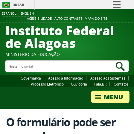
BRASIL
ESPAÑOL
ENGLISH
Simplifique!
ACESSIBILIDADE
ALTO CONTRASTE
MAPA DO SITE
Instituto Federal
Comunica BR
Participe
de Alagoas
Acesso à informação
Legislação
MINISTÉRIO DA EDUCAÇÃO
Buscar no portal
Canais
Bus
Governança
Acesso à Informação
Acesso aos Sistemas
Processo Eletrônico
Ouvidoria
Fala.BR
Contatos
O formulário pode ser