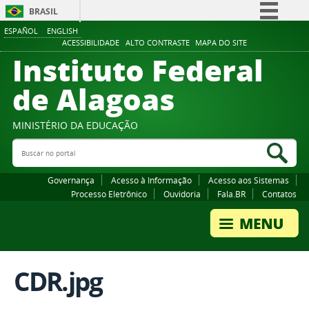
BRASIL
ESPAÑOL
ENGLISH
Simplifique!
ACESSIBILIDADE
ALTO CONTRASTE
MAPA DO SITE
Instituto Federal
Comunica BR
Participe
de Alagoas
Acesso à informação
Legislação
MINISTÉRIO DA EDUCAÇÃO
Buscar no portal
Canais
Bus
Governança
Acesso à Informação
Acesso aos Sistemas
Processo Eletrônico
Ouvidoria
Fala.BR
Contatos
CDR.jpg