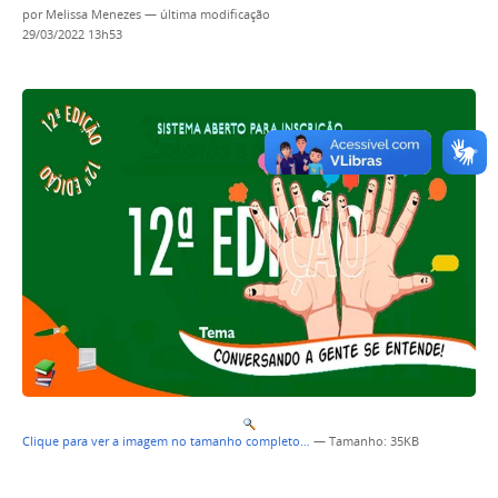
por
Melissa Menezes
—
última modificação
29/03/2022 13h53
Clique para ver a imagem no tamanho completo…
—
Tamanho
: 35KB