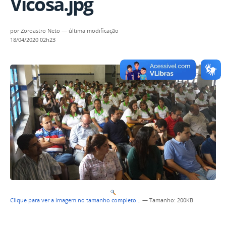
Vicosa.jpg
por
Zoroastro Neto
—
última modificação
18/04/2020 02h23
Clique para ver a imagem no tamanho completo…
—
Tamanho
: 200KB