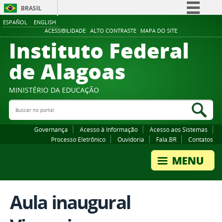
BRASIL
ESPAÑOL
ENGLISH
Simplifique!
ACESSIBILIDADE
ALTO CONTRASTE
MAPA DO SITE
Instituto Federal
Comunica BR
Participe
de Alagoas
Acesso à informação
Legislação
MINISTÉRIO DA EDUCAÇÃO
Buscar no portal
Canais
Bus
Governança
Acesso à Informação
Acesso aos Sistemas
Processo Eletrônico
Ouvidoria
Fala.BR
Contatos
Aula inaugural