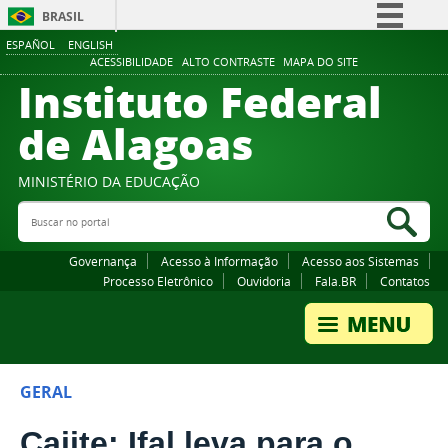
BRASIL
ESPAÑOL
ENGLISH
Simplifique!
ACESSIBILIDADE
ALTO CONTRASTE
MAPA DO SITE
Instituto Federal
Comunica BR
Participe
de Alagoas
Acesso à informação
Legislação
MINISTÉRIO DA EDUCAÇÃO
Buscar no portal
Canais
Bus
Governança
Acesso à Informação
Acesso aos Sistemas
Processo Eletrônico
Ouvidoria
Fala.BR
Contatos
GERAL
Caiite: Ifal leva para o