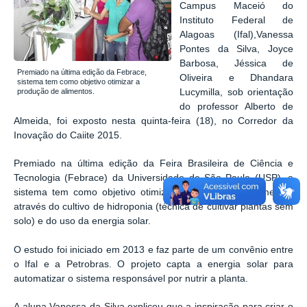
Campus Maceió do
Instituto Federal de
Alagoas (Ifal),Vanessa
Pontes da Silva, Joyce
Barbosa, Jéssica de
Premiado na última edição da Febrace,
Oliveira e
Dhandara
sistema tem como objetivo otimizar a
Lucymilla,
sob orientação
produção de alimentos.
do professor Alberto de
Almeida, foi exposto nesta quinta-feira (18), no Corredor da
Inovação do Caiite 2015.
Premiado na última edição da Feira Brasileira de Ciência e
Tecnologia (Febrace) da Universidade de São Paulo (USP), o
sistema tem como objetivo otimizar a produção de alimentos
através do cultivo de hidroponia
(
técnica de cultivar plantas sem
solo)
e
do uso da energia solar.
O estudo foi iniciado em 2013 e faz parte de um convênio entre
o Ifal e a Petrobras. O projeto capta a energia solar para
automatizar o sistema responsável por nutrir a planta.
A aluna Vanessa da Silva explicou que a inspiração para criar o