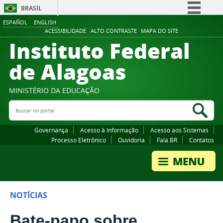
BRASIL
ESPAÑOL
ENGLISH
Simplifique!
ACESSIBILIDADE
ALTO CONTRASTE
MAPA DO SITE
Instituto Federal
Comunica BR
Participe
de Alagoas
Acesso à informação
Legislação
MINISTÉRIO DA EDUCAÇÃO
Buscar no portal
Canais
Bus
Governança
Acesso à Informação
Acesso aos Sistemas
Processo Eletrônico
Ouvidoria
Fala.BR
Contatos
NOTÍCIAS
Bate-papo sobre