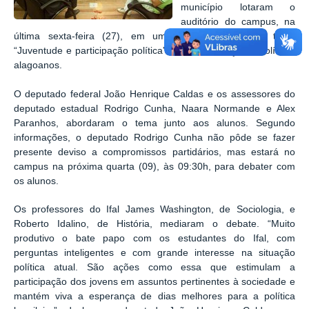
município lotaram o
auditório do campus, na
última sexta-feira (27), em um bate-papo sobre o tema
“Juventude e participação política” com a presença de políticos
alagoanos.
O deputado federal João Henrique Caldas e os assessores do
deputado estadual Rodrigo Cunha, Naara Normande e Alex
Paranhos, abordaram o tema junto aos alunos. Segundo
informações, o deputado Rodrigo Cunha não pôde se fazer
presente deviso a compromissos partidários, mas estará no
campus na próxima quarta (09), às 09:30h, para debater com
os alunos.
Os professores do Ifal James Washington, de Sociologia, e
Roberto Idalino, de História, mediaram o debate. “Muito
produtivo o bate papo com os estudantes do Ifal, com
perguntas inteligentes e com grande interesse na situação
política atual. São ações como essa que estimulam a
participação dos jovens em assuntos pertinentes à sociedade e
mantém viva a esperança de dias melhores para a política