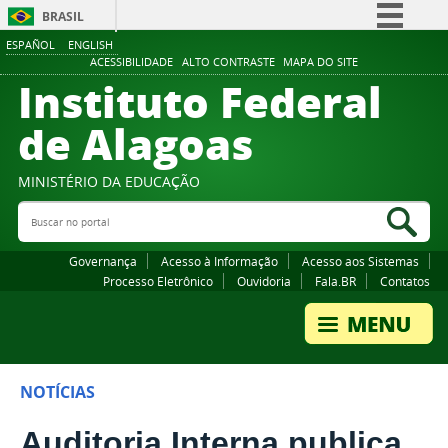
BRASIL
ESPAÑOL
ENGLISH
Simplifique!
ACESSIBILIDADE
ALTO CONTRASTE
MAPA DO SITE
Instituto Federal
Comunica BR
Participe
de Alagoas
Acesso à informação
Legislação
MINISTÉRIO DA EDUCAÇÃO
Buscar no portal
Canais
Bus
Governança
Acesso à Informação
Acesso aos Sistemas
Processo Eletrônico
Ouvidoria
Fala.BR
Contatos
NOTÍCIAS
Auditoria Interna publica