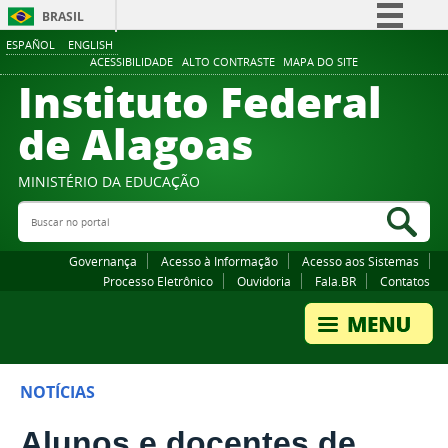
BRASIL
ESPAÑOL
ENGLISH
Simplifique!
ACESSIBILIDADE
ALTO CONTRASTE
MAPA DO SITE
Instituto Federal
Comunica BR
Participe
de Alagoas
Acesso à informação
Legislação
MINISTÉRIO DA EDUCAÇÃO
Buscar no portal
Canais
Bus
Governança
Acesso à Informação
Acesso aos Sistemas
Processo Eletrônico
Ouvidoria
Fala.BR
Contatos
NOTÍCIAS
Alunos e docentes de