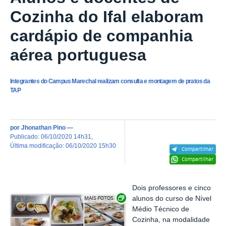
Cozinha do Ifal elaboram
cardápio de companhia
aérea portuguesa
Integrantes do Campus Marechal realizam consulta e montagem de pratos da
TAP
por
Jhonathan Pino
—
publicado
:
06/10/2020 14h31
,
última modificação
:
06/10/2020 15h30
Compartilhar
Compartilhar
Dois professores e cinco
Exibir carrossel de imagens
alunos do curso de Nível
Médio Técnico de
Cozinha, na modalidade