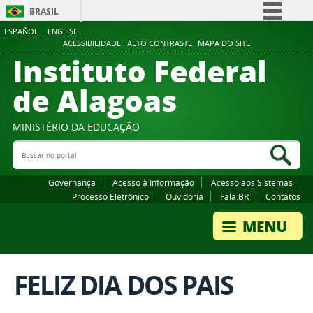
BRASIL
ESPAÑOL
ENGLISH
Simplifique!
ACESSIBILIDADE
ALTO CONTRASTE
MAPA DO SITE
Instituto Federal
Comunica BR
Participe
de Alagoas
Acesso à informação
Legislação
MINISTÉRIO DA EDUCAÇÃO
Buscar no portal
Canais
Bus
Governança
Acesso à Informação
Acesso aos Sistemas
Processo Eletrônico
Ouvidoria
Fala.BR
Contatos
FELIZ DIA DOS PAIS