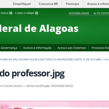
Simplifique!
Comunica BR
Participe
Acesso à infor
 a busca
3
Ir para o rodapé
4
ACESSIBILIDADE
ALTO CONT
deral de Alagoas
Governança
Acesso à Informação
Acesso aos Sistemas
Processo Ele
EITORIA DO IFAL CONGRATULA-SE COM TODOS OS PROFESSORES NESTE 15 DE OUTUBRO
>
DIA
 do professor.jpg
o Vicente Santos
—
última modificação
18/04/2020 02h23