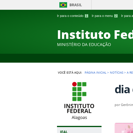
BRASIL
Ir para o conteúdo
1
Ir para o menu
2
Ir para
Instituto Fe
MINISTÉRIO DA EDUCAÇÃO
VOCÊ ESTÁ AQUI:
PÁGINA INICIAL
>
NOTÍCIAS
>
A R
dia
por
Gerônim
IFAL