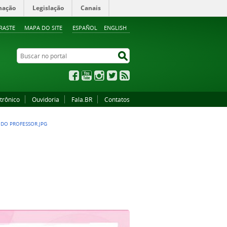
mação
Legislação
Canais
RASTE
MAPA DO SITE
ESPAÑOL
ENGLISH
Buscar no portal
Buscar no portal
Facebook
YouTube
Instagram
Twitter
RSS
trônico
Ouvidoria
Fala.BR
Contatos
 DO PROFESSOR.JPG