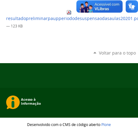
resultadopreliminarpaupperiododesuspensaodasaulas20201.p
— 123 KB
Voltar para o topo
Desenvolvido com o CMS de código aberto
Plone