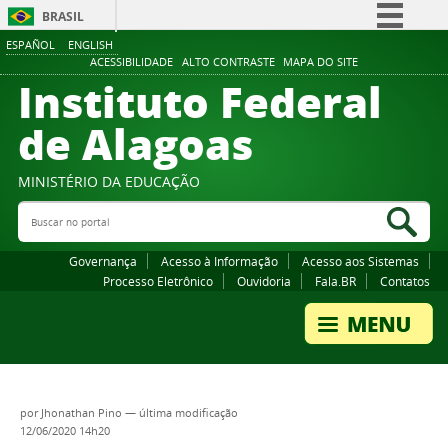
BRASIL
ESPAÑOL
ENGLISH
Simplifique!
ACESSIBILIDADE
ALTO CONTRASTE
MAPA DO SITE
Instituto Federal
Comunica BR
Participe
de Alagoas
Acesso à informação
Legislação
MINISTÉRIO DA EDUCAÇÃO
Buscar no portal
Canais
Bus
Governança
Acesso à Informação
Acesso aos Sistemas
Processo Eletrônico
Ouvidoria
Fala.BR
Contatos
por
Jhonathan Pino
—
última modificação
12/06/2020 14h20