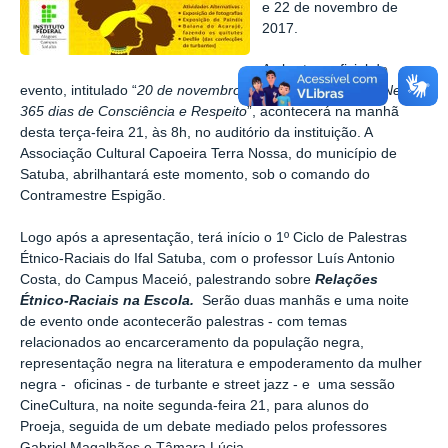
e 22 de novembro de
2017.
A abertura oficial do
evento, intitulado “
20 de novembro – Dia da Consciência Negra:
365 dias de Consciência e Respeito
”, acontecerá na manhã
desta terça-feira 21, às 8h, no auditório da instituição. A
Associação Cultural Capoeira Terra Nossa, do município de
Satuba, abrilhantará este momento, sob o comando do
Contramestre Espigão.
Logo após a apresentação, terá início o 1º Ciclo de Palestras
Étnico-Raciais do Ifal Satuba, com o professor Luís Antonio
Costa, do Campus Maceió, palestrando sobre
Relações
Étnico-Raciais na Escola.
Serão duas manhãs e uma noite
de evento onde acontecerão palestras - com temas
relacionados ao encarceramento da população negra,
representação negra na literatura
e empoderamento da mulher
negra - oficinas - de turbante e street jazz - e
uma sessão
CineCultura, na noite segunda-feira 21, para alunos do
Proeja,
seguida de um debate mediado pelos professores
Gabriel Magalhães e Tâmara Lúcia.