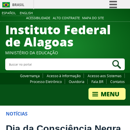
BRASIL
ESPAÑOL
ENGLISH
Simplifique!
ACESSIBILIDADE
ALTO CONTRASTE
MAPA DO SITE
Instituto Federal
Comunica BR
Participe
de Alagoas
Acesso à informação
Legislação
MINISTÉRIO DA EDUCAÇÃO
Buscar no portal
Canais
Bus
Governança
Acesso à Informação
Acesso aos Sistemas
Processo Eletrônico
Ouvidoria
Fala.BR
Contatos
NOTÍCIAS
Dia da Consciência Negra