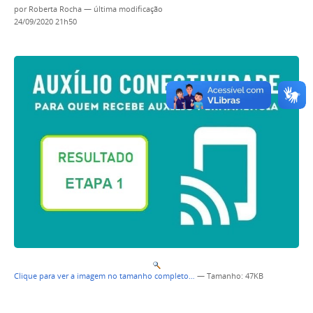
por
Roberta Rocha
—
última modificação
24/09/2020 21h50
Clique para ver a imagem no tamanho completo…
—
Tamanho
: 47KB