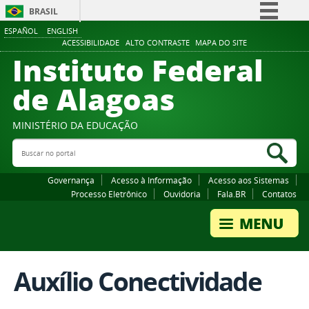
BRASIL
ESPAÑOL
ENGLISH
Simplifique!
ACESSIBILIDADE
ALTO CONTRASTE
MAPA DO SITE
Instituto Federal
Comunica BR
Participe
de Alagoas
Acesso à informação
Legislação
MINISTÉRIO DA EDUCAÇÃO
Buscar no portal
Canais
Bus
Governança
Acesso à Informação
Acesso aos Sistemas
Processo Eletrônico
Ouvidoria
Fala.BR
Contatos
Auxílio Conectividade