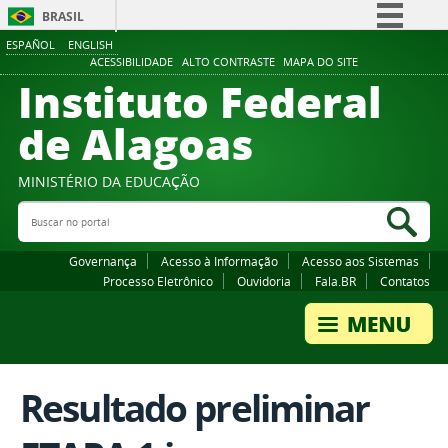
BRASIL
ESPAÑOL
ENGLISH
Simplifique!
ACESSIBILIDADE
ALTO CONTRASTE
MAPA DO SITE
Instituto Federal
Comunica BR
Participe
de Alagoas
Acesso à informação
Legislação
MINISTÉRIO DA EDUCAÇÃO
Buscar no portal
Canais
Bus
Governança
Acesso à Informação
Acesso aos Sistemas
Processo Eletrônico
Ouvidoria
Fala.BR
Contatos
Resultado preliminar