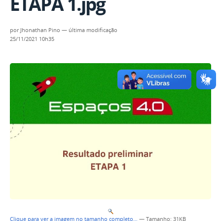
ETAPA 1.jpg
por
Jhonathan Pino
—
última modificação
25/11/2021 10h35
Clique para ver a imagem no tamanho completo…
—
Tamanho
: 31KB