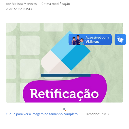
por
Melissa Menezes
—
última modificação
20/01/2022 10h43
Clique para ver a imagem no tamanho completo…
—
Tamanho
: 78KB