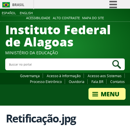
BRASIL
ESPAÑOL
ENGLISH
Simplifique!
ACESSIBILIDADE
ALTO CONTRASTE
MAPA DO SITE
Instituto Federal
Comunica BR
Participe
de Alagoas
Acesso à informação
Legislação
MINISTÉRIO DA EDUCAÇÃO
Buscar no portal
Canais
Bus
Governança
Acesso à Informação
Acesso aos Sistemas
Processo Eletrônico
Ouvidoria
Fala.BR
Contatos
Retificação.jpg