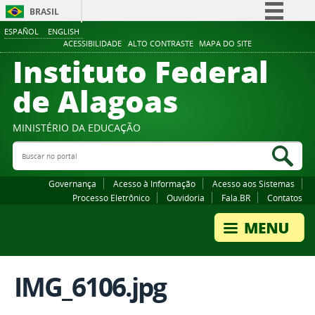
BRASIL
ESPAÑOL
ENGLISH
Simplifique!
ACESSIBILIDADE
ALTO CONTRASTE
MAPA DO SITE
Instituto Federal
Comunica BR
Participe
de Alagoas
Acesso à informação
Legislação
MINISTÉRIO DA EDUCAÇÃO
Buscar no portal
Canais
Bus
Governança
Acesso à Informação
Acesso aos Sistemas
Processo Eletrônico
Ouvidoria
Fala.BR
Contatos
IMG_6106.jpg