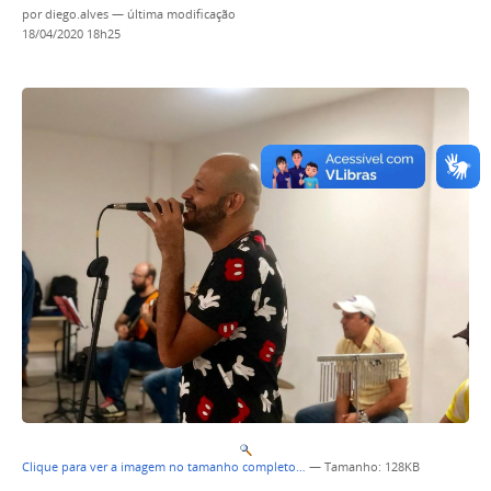
por
diego.alves
—
última modificação
18/04/2020 18h25
Clique para ver a imagem no tamanho completo…
—
Tamanho
: 128KB