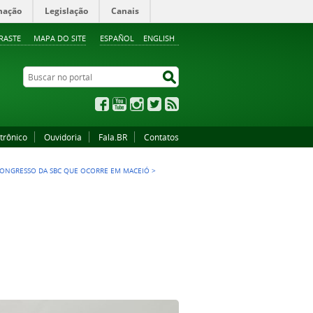
mação
Legislação
Canais
RASTE
MAPA DO SITE
ESPAÑOL
ENGLISH
Buscar no portal
Buscar no portal
Facebook
YouTube
Instagram
Twitter
RSS
trônico
Ouvidoria
Fala.BR
Contatos
CONGRESSO DA SBC QUE OCORRE EM MACEIÓ
>