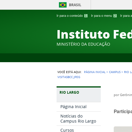
BRASIL
Ir para o conteúdo
1
Ir para o menu
2
Ir para
Instituto Fe
MINISTÉRIO DA EDUCAÇÃO
VOCÊ ESTÁ AQUI:
PÁGINA INICIAL
>
CAMPUS
>
RIO 
VISITASBCC.JPEG
RIO LARGO
por
Gerônim
Página Inicial
Partici
Notícias do
Campus Rio Largo
Cursos