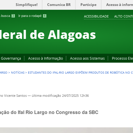
Simplifique!
Comunica BR
Participe
Acesso à infor
 a busca
3
Ir para o rodapé
4
ACESSIBILIDADE
ALTO CONT
deral de Alagoas
Governança
Acesso à Informação
Acesso aos Sistemas
Processo Ele
LARGO
>
NOTÍCIAS
>
ESTUDANTES DO IFAL-RIO LARGO EXPÕEM PRODUTOS DE ROBÓTICA NO 
o Vicente Santos
—
última modificação
24/07/2025 12h36
pação do Ifal Rio Largo no Congresso da SBC