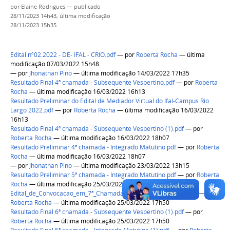
por
Elaine Rodrigues
—
publicado
28/11/2023 14h43,
última modificação
28/11/2023 15h35
Edital nº02.2022 - DE- IFAL - CRIO.pdf
—
por
Roberta Rocha
— última
modificação 07/03/2022 15h48
—
por
Jhonathan Pino
— última modificação 14/03/2022 17h35
Resultado Final 4ª chamada - Subsequente Vespertino.pdf
—
por
Roberta
Rocha
— última modificação 16/03/2022 16h13
Resultado Preliminar do Edital de Mediador Virtual do Ifal-Campus Rio
Largo 2022.pdf
—
por
Roberta Rocha
— última modificação 16/03/2022
16h13
Resultado Final 4ª chamada - Subsequente Vespertino (1).pdf
—
por
Roberta Rocha
— última modificação 16/03/2022 18h07
Resultado Preliminar 4ª chamada - Integrado Matutino.pdf
—
por
Roberta
Rocha
— última modificação 16/03/2022 18h07
—
por
Jhonathan Pino
— última modificação 23/03/2022 13h15
Resultado Preliminar 5ª chamada - Integrado Matutino.pdf
—
por
Roberta
Rocha
— última modificação 25/03/2022 17h50
Edital_de_Convocacao_em_7ª_Chamada_RLargo_Subsequente.pdf
—
por
Roberta Rocha
— última modificação 25/03/2022 17h50
Resultado Final 6ª chamada - Subsequente Vespertino (1).pdf
—
por
Roberta Rocha
— última modificação 25/03/2022 17h50