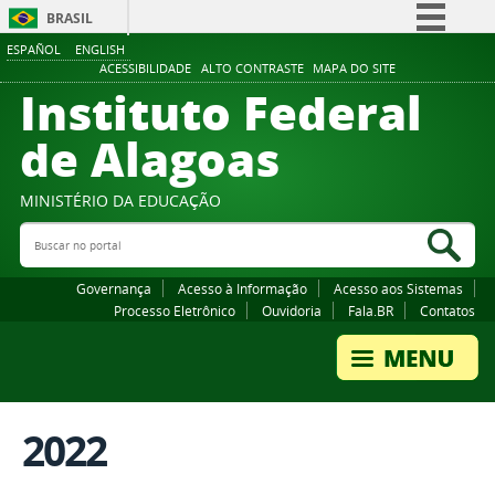
BRASIL
ESPAÑOL
ENGLISH
Simplifique!
ACESSIBILIDADE
ALTO CONTRASTE
MAPA DO SITE
Instituto Federal
Comunica BR
Participe
de Alagoas
Acesso à informação
Legislação
MINISTÉRIO DA EDUCAÇÃO
Buscar no portal
Canais
Bus
Governança
Acesso à Informação
Acesso aos Sistemas
Processo Eletrônico
Ouvidoria
Fala.BR
Contatos
2022