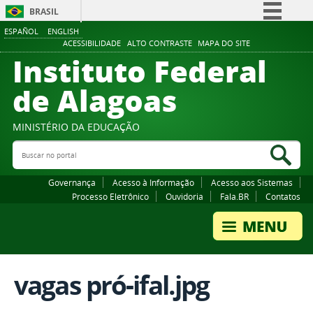
BRASIL
ESPAÑOL
ENGLISH
Simplifique!
ACESSIBILIDADE
ALTO CONTRASTE
MAPA DO SITE
Instituto Federal
Comunica BR
Participe
de Alagoas
Acesso à informação
Legislação
MINISTÉRIO DA EDUCAÇÃO
Buscar no portal
Canais
Bus
Governança
Acesso à Informação
Acesso aos Sistemas
Processo Eletrônico
Ouvidoria
Fala.BR
Contatos
vagas pró-ifal.jpg