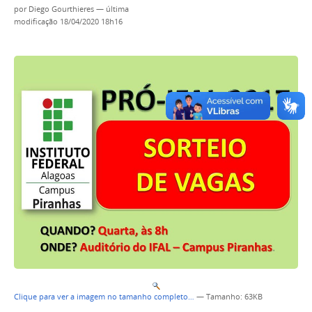
por
Diego Gourthieres
—
última
modificação
18/04/2020 18h16
Clique para ver a imagem no tamanho completo…
—
Tamanho
: 63KB