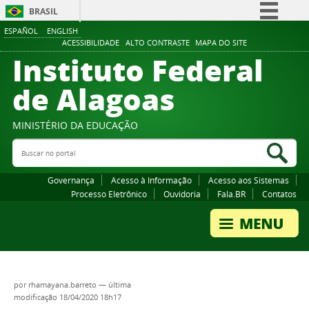
BRASIL
ESPAÑOL
ENGLISH
Simplifique!
ACESSIBILIDADE
ALTO CONTRASTE
MAPA DO SITE
Instituto Federal
Comunica BR
Participe
de Alagoas
Acesso à informação
Legislação
MINISTÉRIO DA EDUCAÇÃO
Buscar no portal
Canais
Bus
Governança
Acesso à Informação
Acesso aos Sistemas
Processo Eletrônico
Ouvidoria
Fala.BR
Contatos
por
rhamayana.barreto
—
última
modificação
18/04/2020 18h17