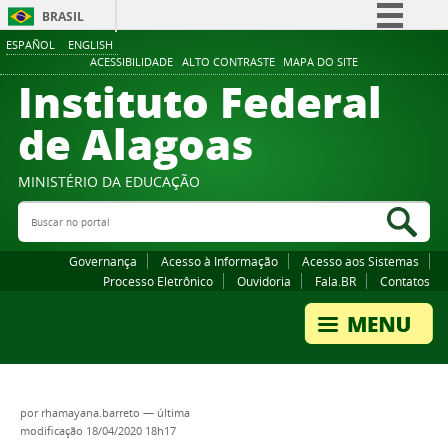
BRASIL
ESPAÑOL
ENGLISH
Simplifique!
ACESSIBILIDADE
ALTO CONTRASTE
MAPA DO SITE
Instituto Federal
Comunica BR
Participe
de Alagoas
Acesso à informação
Legislação
MINISTÉRIO DA EDUCAÇÃO
Buscar no portal
Canais
Bus
Governança
Acesso à Informação
Acesso aos Sistemas
Processo Eletrônico
Ouvidoria
Fala.BR
Contatos
por
rhamayana.barreto
—
última
modificação
18/04/2020 18h17