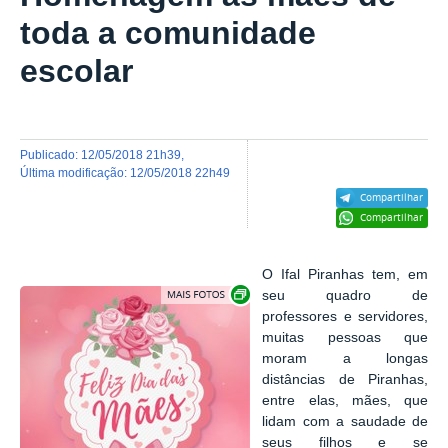
toda a comunidade
escolar
publicado
:
12/05/2018 21h39
,
última modificação
:
12/05/2018 22h49
Compartilhar
Compartilhar
O Ifal Piranhas tem, em
Exibir carrossel de imagens
seu quadro de
professores e servidores,
muitas pessoas que
moram a longas
distâncias de Piranhas,
entre elas, mães, que
lidam com a saudade de
seus filhos e se