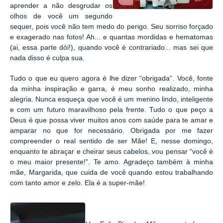
aprender a não desgrudar os
olhos de você um segundo
sequer, pois você não tem medo do perigo. Seu sorriso forçado
e exagerado nas fotos! Ah... e quantas mordidas e hematomas
(ai, essa parte dói!), quando você é contrariado... mas sei que
nada disso é culpa sua.
Tudo o que eu quero agora é lhe dizer “obrigada”. Você, fonte
da minha inspiração e garra, é meu sonho realizado, minha
alegria. Nunca esqueça que você é um menino lindo, inteligente
e com um futuro maravilhoso pela frente. Tudo o que peço a
Deus é que possa viver muitos anos com saúde para te amar e
amparar no que for necessário. Obrigada por me fazer
compreender o real sentido de ser Mãe! E, nesse domingo,
enquanto te abraçar e cheirar seus cabelos, vou pensar “você é
o meu maior presente!”. Te amo. Agradeço também à minha
mãe, Margarida, que cuida de você quando estou trabalhando
com tanto amor e zelo. Ela é a super-mãe!