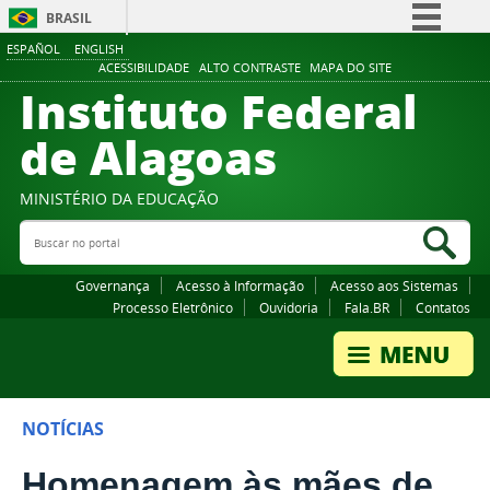
BRASIL
ESPAÑOL
ENGLISH
Simplifique!
ACESSIBILIDADE
ALTO CONTRASTE
MAPA DO SITE
Instituto Federal
Comunica BR
Participe
de Alagoas
Acesso à informação
Legislação
MINISTÉRIO DA EDUCAÇÃO
Buscar no portal
Canais
Bus
Governança
Acesso à Informação
Acesso aos Sistemas
Processo Eletrônico
Ouvidoria
Fala.BR
Contatos
NOTÍCIAS
Homenagem às mães de