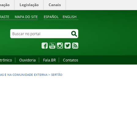
mação
Legislação
Canais
RASTE
MAPA DO SITE
ESPAÑOL
ENGLISH
Buscar no portal
Buscar no portal
Facebook
YouTube
Instagram
Twitter
RSS
trônico
Ouvidoria
Fala.BR
Contatos
HAS E NA COMUNIDADE EXTERNA
>
SERTÃO