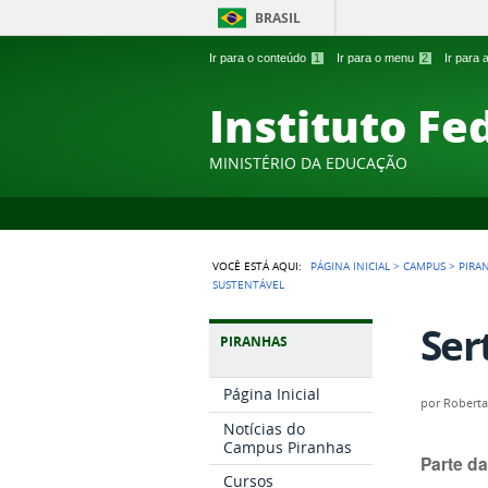
BRASIL
Ir para o conteúdo
1
Ir para o menu
2
Ir para
Instituto Fe
MINISTÉRIO DA EDUCAÇÃO
VOCÊ ESTÁ AQUI:
PÁGINA INICIAL
>
CAMPUS
>
PIRA
SUSTENTÁVEL
Ser
PIRANHAS
Página Inicial
por
Robert
Notícias do
Campus Piranhas
Parte d
Cursos