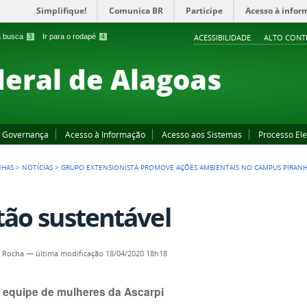
Simplifique!
Comunica BR
Participe
Acesso à infor
 a busca
3
Ir para o rodapé
4
ACESSIBILIDADE
ALTO CONT
deral de Alagoas
Governança
Acesso à Informação
Acesso aos Sistemas
Processo Ele
NHAS
>
NOTÍCIAS
>
GRUPO EXTENSIONISTA PROMOVE AÇÕES AMBIENTAIS NO CAMPUS PIRAN
tão sustentável
a Rocha
—
última modificação
18/04/2020 18h18
a equipe de mulheres da Ascarpi