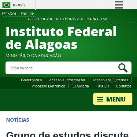
BRASIL
ESPAÑOL
ENGLISH
Simplifique!
ACESSIBILIDADE
ALTO CONTRASTE
MAPA DO SITE
Instituto Federal
Comunica BR
Participe
de Alagoas
Acesso à informação
Legislação
MINISTÉRIO DA EDUCAÇÃO
Buscar no portal
Canais
Bus
Governança
Acesso à Informação
Acesso aos Sistemas
Processo Eletrônico
Ouvidoria
Fala.BR
Contatos
NOTÍCIAS
Grupo de estudos discute