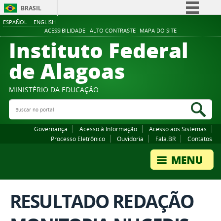
BRASIL
ESPAÑOL
ENGLISH
Simplifique!
ACESSIBILIDADE
ALTO CONTRASTE
MAPA DO SITE
Instituto Federal
Comunica BR
Participe
de Alagoas
Acesso à informação
Legislação
MINISTÉRIO DA EDUCAÇÃO
Buscar no portal
Canais
Bus
Governança
Acesso à Informação
Acesso aos Sistemas
Processo Eletrônico
Ouvidoria
Fala.BR
Contatos
RESULTADO REDAÇÃO