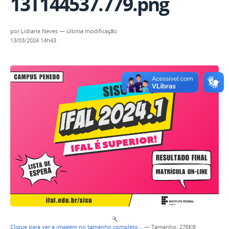
13T144537.779.png
por
Lidiane Neves
—
última modificação
13/03/2024 14h43
Clique para ver a imagem no tamanho completo…
—
Tamanho
: 278KB