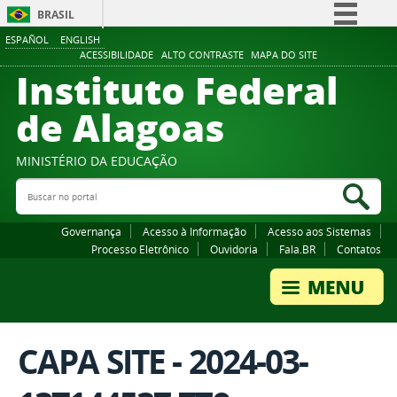
BRASIL
ESPAÑOL
ENGLISH
Simplifique!
ACESSIBILIDADE
ALTO CONTRASTE
MAPA DO SITE
Instituto Federal
Comunica BR
Participe
de Alagoas
Acesso à informação
Legislação
MINISTÉRIO DA EDUCAÇÃO
Buscar no portal
Canais
Bus
Governança
Acesso à Informação
Acesso aos Sistemas
Processo Eletrônico
Ouvidoria
Fala.BR
Contatos
CAPA SITE - 2024-03-